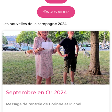
NOUS AIDER
Les nouvelles de la campagne 2024
P
P
a
a
g
g
e
e
Septembre en Or 2024
Message de rentrée de Corinne et Michel