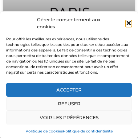
Gérer le consentement aux
ISCOM – Des étudiants à la
cookies
rescousse
Pour offrir les meilleures expériences, nous utilisons des
Des étudiants de l’ISCOM, école supérieure de
technologies telles que les cookies pour stocker et/ou accéder aux
communication et publicité de Paris en renfort de
informations des appareils. Le fait de consentir à ces technologies
nous permettra de traiter des données telles que le comportement
MNE
de navigation ou les ID uniques sur ce site. Le fait de ne pas
consentir ou de retirer son consentement peut avoir un effet
PLUS
négatif sur certaines caractéristiques et fonctions.
26 février 2024
Aucun commentaire
ACCEPTER
1
2
REFUSER
Copyright © 2026 Marie Notre Etoile
VOIR LES PRÉFÉRENCES
Politique de cookies
Politique de confidentialité