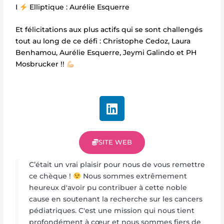
I
Elliptique : Aurélie Esquerre
Et félicitations aux plus actifs qui se sont challengés
tout au long de ce défi : Christophe Cedoz, Laura
Benhamou, Aurélie Esquerre, Jeymi Galindo et PH
Mosbrucker !!
L
i
n
k
SITE WEB
e
d
C’était un vrai plaisir pour nous de vous remettre
i
ce chèque !
Nous sommes extrêmement
n
heureux d'avoir pu contribuer à cette noble
cause en soutenant la recherche sur les cancers
pédiatriques. C'est une mission qui nous tient
profondément à cœur et nous sommes fiers de