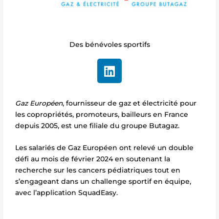
Des bénévoles sportifs
L
i
n
k
Gaz Européen
, fournisseur de gaz et électricité pour
e
les copropriétés, promoteurs, bailleurs en France
d
depuis 2005, est une filiale du groupe Butagaz.
i
n
Les salariés de Gaz Européen ont relevé un double
défi au mois de février 2024 en soutenant la
recherche sur les cancers pédiatriques tout en
s’engageant dans un challenge sportif en équipe,
avec
l’application SquadEasy.