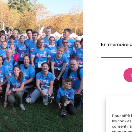
En mémoire de
Pour offrir
les cookies
consentir à
comportemen