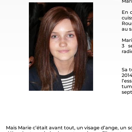
Mari
En d
cuis
Rous
au s
Mari
3 s
radi
Sa t
2014
l’es
tume
sept
Mais Marie c’était avant tout, un visage d’ange, un s