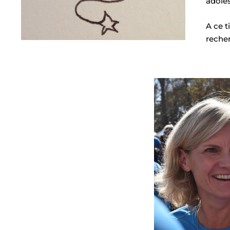
adole
A ce t
recher