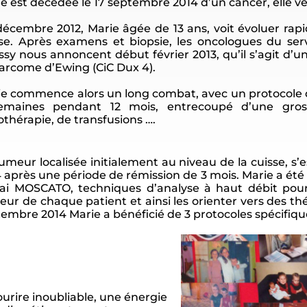
e est décédée le 17 septembre 2014 d’un cancer, elle ven
écembre 2012, Marie âgée de 13 ans, voit évoluer ra
se. Après examens et biopsie, les oncologues du serv
sy nous annoncent début février 2013, qu’il s’agit d’
arcome d’Ewing (CiC Dux 4).
e commence alors un long combat, avec un protocole d
emaines pendant 12 mois, entrecoupé d’une gros
othérapie, de transfusions ….
umeur localisée initialement au niveau de la cuisse, s
 après une période de rémission de 3 mois. Marie a été 
sai MOSCATO, techniques d’analyse à haut débit pour 
ur de chaque patient et ainsi les orienter vers des thé
embre 2014 Marie a bénéficié de 3 protocoles spécifiqu
ourire inoubliable, une énergie