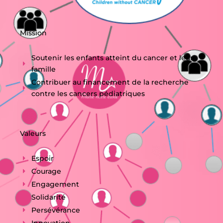
Mission
Soutenir les enfants atteint du cancer et leurs
famille
Contribuer au financement de la recherche
contre les cancers pédiatriques
Valeurs
Espoir
Courage
Engagement
Solidarité
Persévérance
Innovation