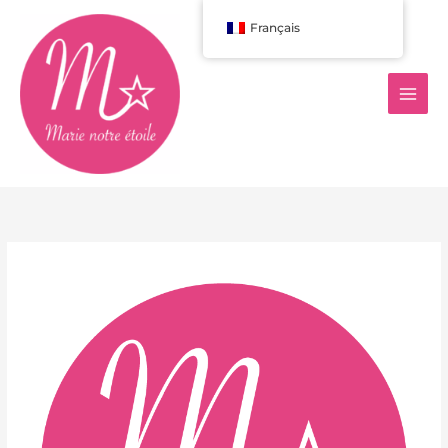
Aller
Français
au
contenu