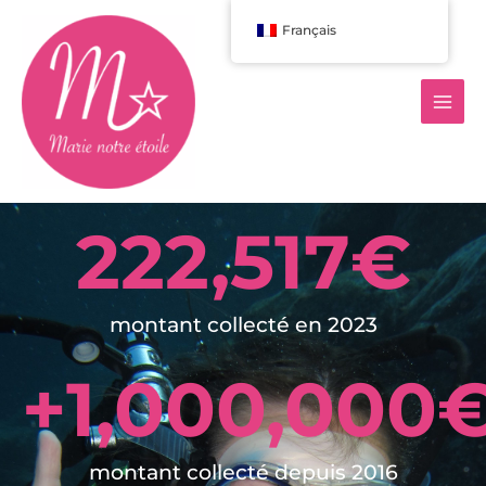
Aller
Français
au
contenu
222,517
€
montant collecté en 2023
+
1,000,000
montant collecté depuis 2016