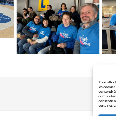
Pour offrir
les cookies
consentir à
comportemen
consentir o
certaines c