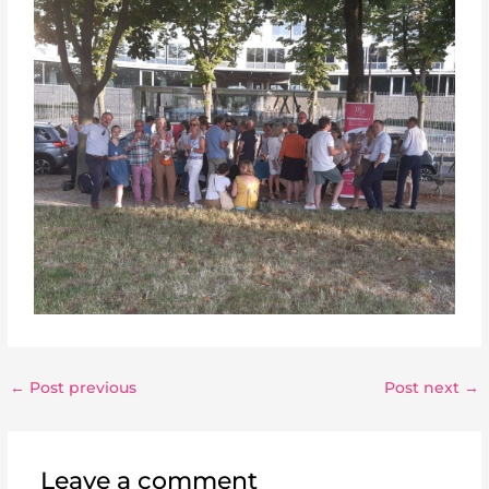
←
Post previous
Post next
→
Leave a comment