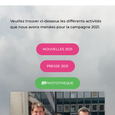
Veuillez trouver ci-dessous les différents activités
que nous avons menées pour la campagne 2021.
NOUVELLES 2021
PRESSE 2021
PHOTOTHEQUE
P
P
a
a
g
g
e
e