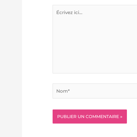
Écrivez
ici…
Nom*