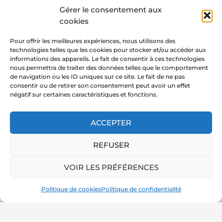
Gérer le consentement aux
CONTACTEZ-NOUS
cookies
Pour offrir les meilleures expériences, nous utilisons des
technologies telles que les cookies pour stocker et/ou accéder aux
RETRO EDITION 2025
informations des appareils. Le fait de consentir à ces technologies
nous permettra de traiter des données telles que le comportement
de navigation ou les ID uniques sur ce site. Le fait de ne pas
consentir ou de retirer son consentement peut avoir un effet
négatif sur certaines caractéristiques et fonctions.
Cliquez pour accepter les cookies
marketing et activer ce contenu
ACCEPTER
REFUSER
VOIR LES PRÉFÉRENCES
Politique de cookies
Politique de confidentialité
←
Article précédent
Article suivant
→