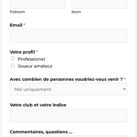
.
.
Prénom
Nom
i
n
Email
*
d
i
c
e
Votre profil
*
C
Professionel
o
Joueur amateur
m
m
Avec combien de personnes voudriez-vous venir ?
*
e
n
t
Votre club et votre indice
a
i
r
e
Commentaires, questions ...
s