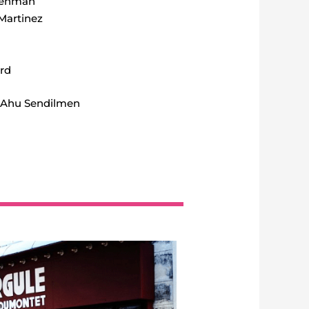
Lehman
Martinez
ard
: Ahu Sendilmen