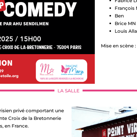
Fabrice 
François 
Ben
Brice MN
Louis All
Mise en scène 
LA SALLE
arisien privé comportant une
inte Croix de la Bretonnerie
s, en France.