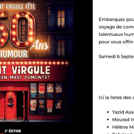
Embarquez pour
voyage de coméd
talentueux humo
pour vous offr
Samedi 6 Sept
Ici la listes des
Yazid As
Mourad In
Hélène Ma