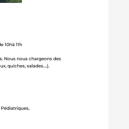
e 10hà 11h
es. Nous nous chargeons des
x, quiches, salades….).
 Pédiatriques,