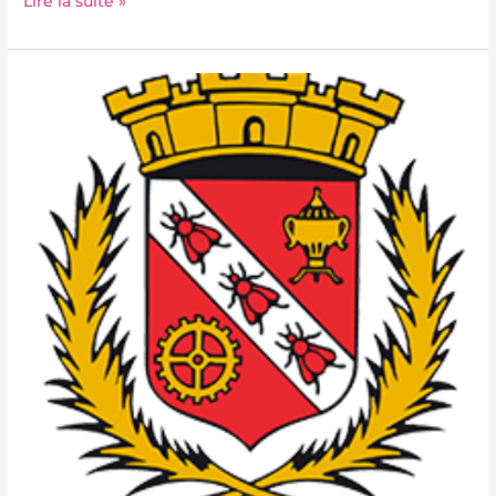
Lire la suite »
Ville
de
Levallois-
Perret