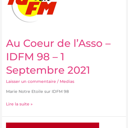
l’Asso
–
IDFM
98
–
1
Au Coeur de l’Asso –
Septembre
2021
IDFM 98 – 1
Septembre 2021
Laisser un commentaire
/
Medias
Marie Notre Etoile sur IDFM 98
Lire la suite »
Marie