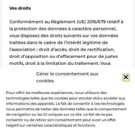
Vos droits
Conformément au Règlement (UE) 2016/679 relatif à
la protection des données à caractère personnel,
vous disposez des droits suivants sur vos données
traitées dans le cadre de l’intérêt légitime de
l’association : droit d’accès, droit de rectification,
droit d’opposition ou d’effacement pour de justes
motifs, droit à la limitation du traitement. Vous
pouvez exercer ces droits au moyen de notre
Gérer le consentement aux
formulaire de contact
ou par courriel à
cookies
contact@marie-notre-etoile.org
.
Pour offrir les meilleures expériences, nous utilisons des
En cas d’absence de réponse dans le délai d’un mois
technologies telles que les cookies pour stocker et/ou accéder aux
informations des appareils. Le fait de consentir à ces technologies
ou de réponse que vous jugeriez insatisfaisante, vous
nous permettra de traiter des données telles que le comportement
disposez également du droit d’introduire une
de navigation ou les ID uniques sur ce site. Le fait de ne pas
réclamation auprès de la
CNIL
.
consentir ou de retirer son consentement peut avoir un effet
négatif sur certaines caractéristiques et fonctions.