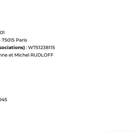
901
 75015 Paris
sociations)
: W751238115
inne et Michel RUDLOFF
0045