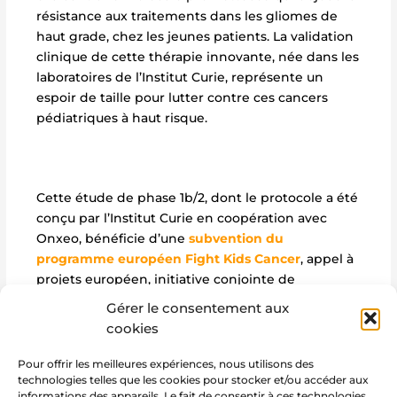
résistance aux traitements dans les gliomes de
haut grade, chez les jeunes patients. La validation
clinique de cette thérapie innovante, née dans les
laboratoires de l’Institut Curie, représente un
espoir de taille pour lutter contre ces cancers
pédiatriques à haut risque.
Cette étude de phase 1b/2, dont le protocole a été
conçu par l’Institut Curie en coopération avec
Onxeo, bénéficie d’une
subvention du
programme européen Fight Kids Cancer
, appel à
projets européen, initiative conjointe de
l’association française Imagine for Margo, la
Gérer le consentement aux
fondation belge KickCancer et la fondation
cookies
luxembourgeoise Kriibskrank Kanner
Pour offrir les meilleures expériences, nous utilisons des
technologies telles que les cookies pour stocker et/ou accéder aux
informations des appareils. Le fait de consentir à ces technologies